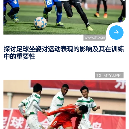
探讨足球坐姿对运动表现的影响及其在训练
中的重要性