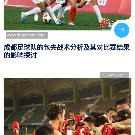
成都足球队的包夹战术分析及其对比赛结果
的影响探讨