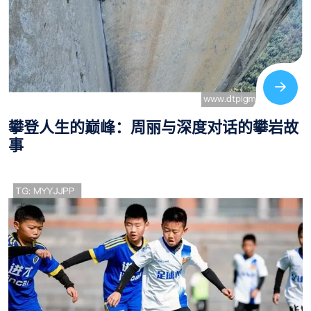
攀登人生的巅峰：周丽与深度对话的攀岩故
事