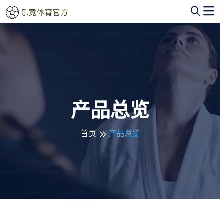
产品总览
首页
产品总览