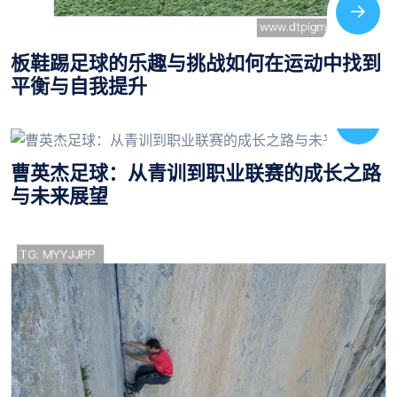
板鞋踢足球的乐趣与挑战如何在运动中找到
平衡与自我提升
曹英杰足球：从青训到职业联赛的成长之路
与未来展望