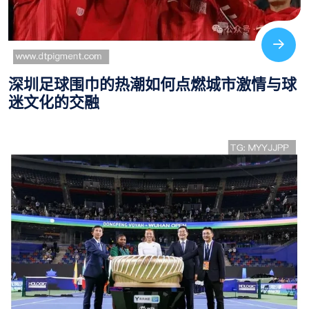
深圳足球围巾的热潮如何点燃城市激情与球
迷文化的交融