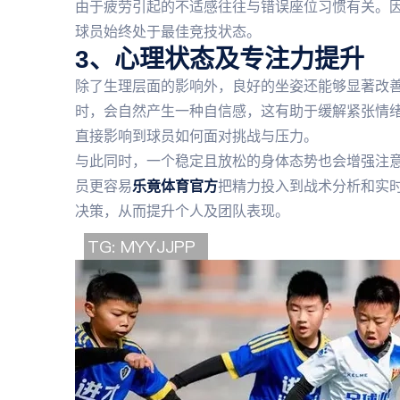
由于疲劳引起的不适感往往与错误座位习惯有关。
球员始终处于最佳竞技状态。
3、心理状态及专注力提升
除了生理层面的影响外，良好的坐姿还能够显著改
时，会自然产生一种自信感，这有助于缓解紧张情
直接影响到球员如何面对挑战与压力。
与此同时，一个稳定且放松的身体态势也会增强注
员更容易
乐竟体育官方
把精力投入到战术分析和实
决策，从而提升个人及团队表现。