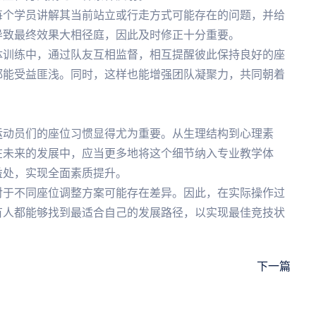
每个学员讲解其当前站立或行走方式可能存在的问题，并给
导致最终效果大相径庭，因此及时修正十分重要。
体训练中，通过队友互相监督，相互提醒彼此保持良好的座
都能受益匪浅。同时，这样也能增强团队凝聚力，共同朝着
运动员们的座位习惯显得尤为重要。从生理结构到心理素
在未来的发展中，应当更多地将这个细节纳入专业教学体
益处，实现全面素质提升。
对于不同座位调整方案可能存在差异。因此，在实际操作过
有人都能够找到最适合自己的发展路径，以实现最佳竞技状
下一篇