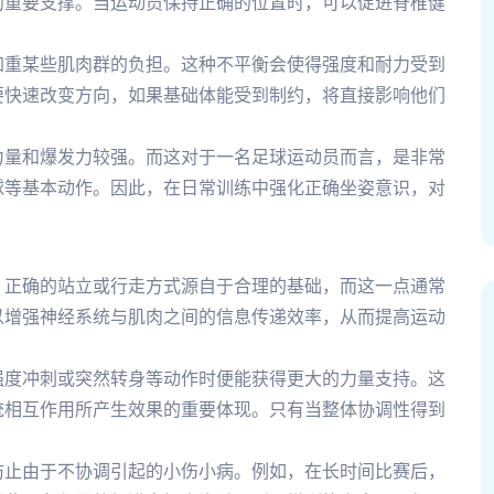
的重要支撑。当运动员保持正确的位置时，可以促进脊椎健
加重某些肌肉群的负担。这种不平衡会使得强度和耐力受到
要快速改变方向，如果基础体能受到制约，将直接影响他们
力量和爆发力较强。而这对于一名足球运动员而言，是非常
球等基本动作。因此，在日常训练中强化正确坐姿意识，对
。正确的站立或行走方式源自于合理的基础，而这一点通常
以增强神经系统与肌肉之间的信息传递效率，从而提高运动
强度冲刺或突然转身等动作时便能获得更大的力量支持。这
统相互作用所产生效果的重要体现。只有当整体协调性得到
防止由于不协调引起的小伤小病。例如，在长时间比赛后，