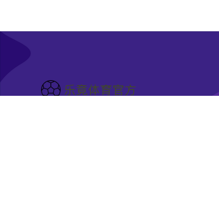
✅✅乐竟·(中国)智能科技股份有限公司官网💖『亚
💖快速注册链接入口🎯、APP下载📱、平台首页及
务。作为中国区领先的平台,为用户提供安全、稳定
验,24小时客服随时在线支持。立即前往官网,轻松注
高品质平台服务！
邮箱订阅
Subsc